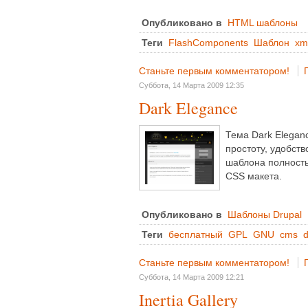
Опубликовано в
HTML шаблоны
Теги
FlashComponents
Шаблон
xm
Станьте первым комментатором!
Суббота, 14 Марта 2009 12:35
Dark Elegance
Тема Dark Elegan
простоту, удобств
шаблона полность
CSS макета.
Опубликовано в
Шаблоны Drupal
Теги
бесплатный
GPL
GNU
cms
d
Станьте первым комментатором!
Суббота, 14 Марта 2009 12:21
Inertia Gallery