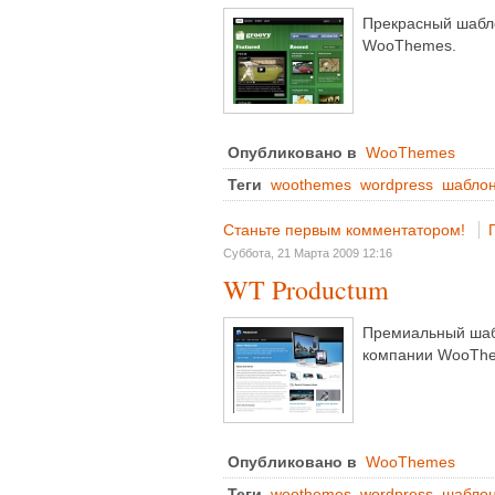
Прекрасный шабл
WooThemes.
Опубликовано в
WooThemes
Теги
woothemes
wordpress
шабло
Станьте первым комментатором!
Суббота, 21 Марта 2009 12:16
WT Productum
Премиальный шабл
компании WooTh
Опубликовано в
WooThemes
Теги
woothemes
wordpress
шабло