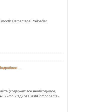
Smooth Percentage Preloader.
Подробнее ...
сайта (содержит все необходимое,
ы, инфо и.т.д) от FlashComponents -