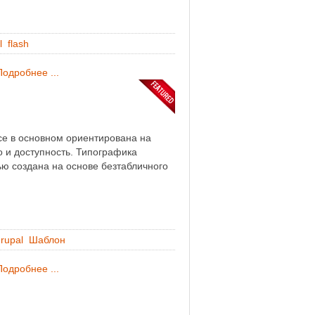
l
flash
Подробнее ...
ce в основном ориентирована на
о и доступность. Типографика
ю создана на основе безтабличного
rupal
Шаблон
Подробнее ...