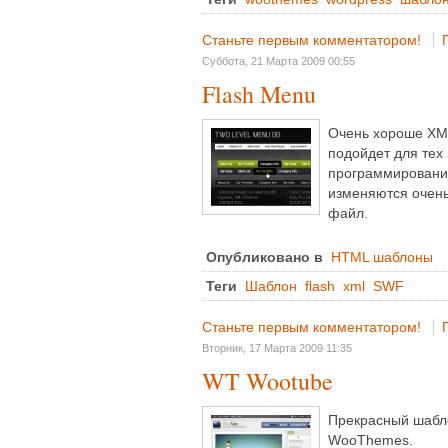
Станьте первым комментатором!
Суббота, 21 Марта 2009 00:55
Flash Menu
Очень хороше XML
подойдет для тех
программировании,
изменяются очень
файл.
Опубликовано в
HTML шаблоны
Теги
Шаблон
flash
xml
SWF
Станьте первым комментатором!
Вторник, 17 Марта 2009 11:35
WT Wootube
Прекрасный шабло
WooThemes.