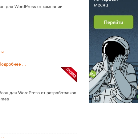
он для WordPress от компании
ны
Подробнее ...
он для WordPress от разработчиков
emes
ны