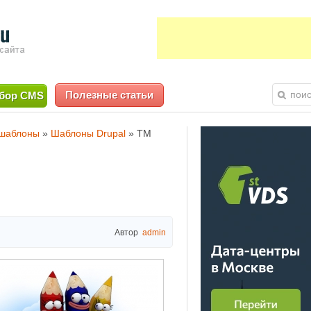
Полезные статьи
бор CMS
 шаблоны
»
Шаблоны Drupal
»
TM
Автор
admin