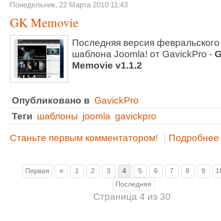
Понедельник, 22 Марта 2010 11:43
GK Memovie
Последняя версия февральского
шаблона Joomla! от GavickPro -
Memovie v1.1.2
Опубликовано в
GavickPro
Теги
шаблоны
joomla
gavickpro
Станьте первым комментатором!
Подробнее .
«
Первая
1
2
3
4
5
6
7
8
9
1
Последняя
Страница 4 из 30