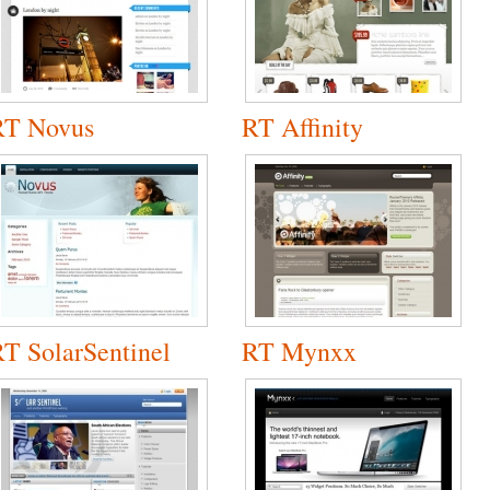
RT Novus
RT Affinity
T SolarSentinel
RT Mynxx