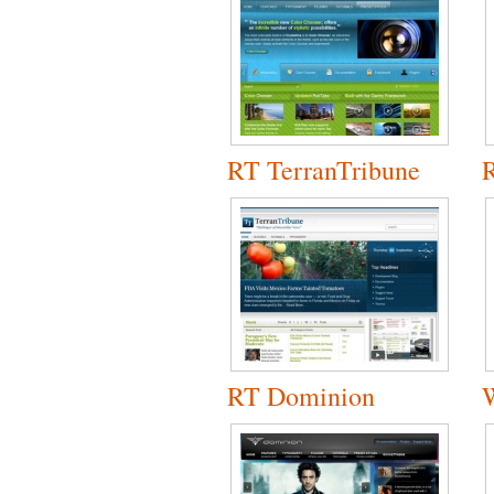
RT TerranTribune
R
RT Dominion