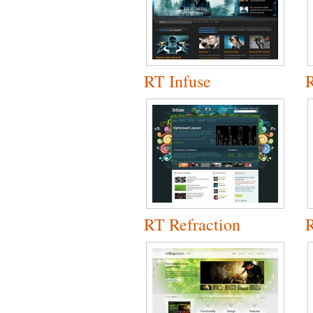
RT Infuse
RT Refraction
R