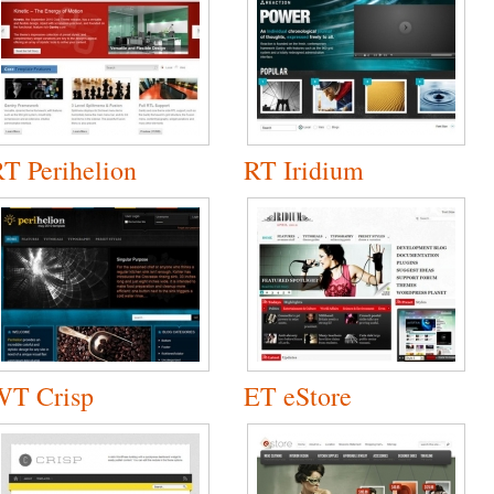
T Perihelion
RT Iridium
WT Crisp
ET eStore