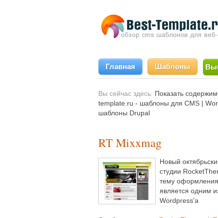
Главная
Шаблоны
Вы
Вы сейчас здесь:
Показать содержимо
template.ru - шаблоны для CMS | Wo
шаблоны Drupal
RT Mixxmag
Новый октябрьски
студии RocketThe
тему оформления
является одним и
Wordpress'а