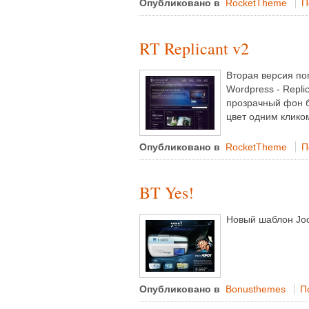
Опубликовано в
RocketTheme
П
RT Replicant v2
Вторая версия по
Wordpress - Repl
прозрачный фон б
цвет одним клико
Опубликовано в
RocketTheme
П
BT Yes!
Новый шаблон Joo
Опубликовано в
Bonusthemes
П