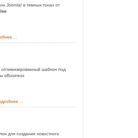
он Joomla! в темных тонах от
lse
бнее ...
 оптимизированный шаблон под
ы eBusiness
дробнее ...
лон для создания новостного