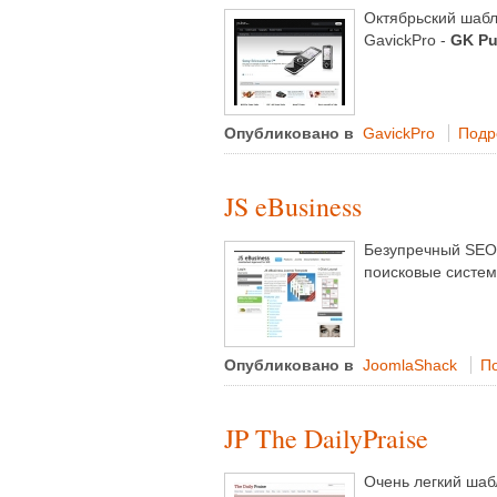
Октябрьский шабл
GavickPro -
GK Pu
Опубликовано в
GavickPro
Подро
JS eBusiness
Безупречный SEO
поисковые систем
Опубликовано в
JoomlaShack
По
JP The DailyPraise
Очень легкий шаб