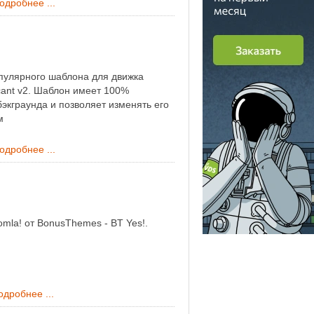
одробнее ...
пулярного шаблона для движка
icant v2. Шаблон имеет 100%
экграунда и позволяет изменять его
м
одробнее ...
mla! от BonusThemes - BT Yes!.
одробнее ...