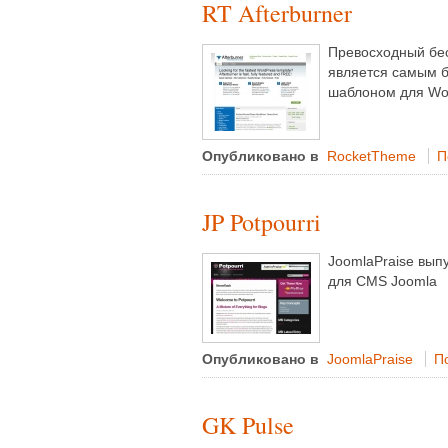
RT Afterburner
Превосходный бес
является самым 
шаблоном для Wo
Опубликовано в
RocketTheme
П
JP Potpourri
JoomlaPraise вып
для CMS Joomla
Опубликовано в
JoomlaPraise
По
GK Pulse