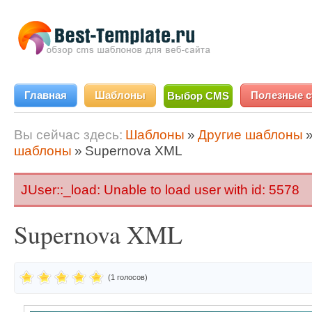
Главная
Шаблоны
Полезные с
Выбор CMS
Вы сейчас здесь:
Шаблоны
»
Другие шаблоны
шаблоны
»
Supernova XML
JUser::_load: Unable to load user with id: 5578
Supernova XML
(1 голосов)