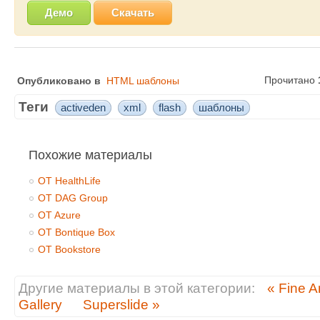
Демо
Скачать
Прочитано
Опубликовано в
HTML шаблоны
Теги
activeden
xml
flash
шаблоны
Похожие материалы
OT HealthLife
OT DAG Group
OT Azure
OT Bontique Box
OT Bookstore
Другие материалы в этой категории:
« Fine Ar
Gallery
Superslide »